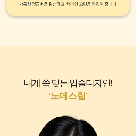
갸름한 얼굴형을 완성하고, 턱라인 고민을 해결해 줍니다.
내게 쏙 맞는 입술디자인!
‘노메스립’