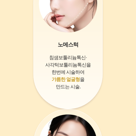
노메스턱
침샘보툴리늄톡신·
사각턱보툴리늄톡신을
한번에 시술하여
갸름한 얼굴형
을
만드는 시술.