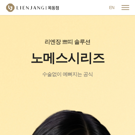
메뉴 닫기
EN
리엔장 쁘띠 솔루션
노메스시리즈
수술없이 예뻐지는 공식