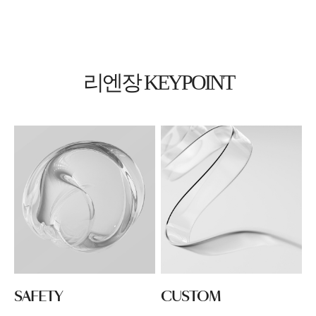
리엔장 KEYPOINT
SAFETY
CUSTOM