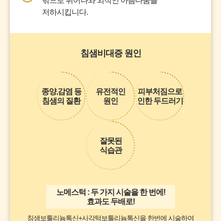
밖으로 튀어나와 외적인 아름다움을
저하시킵니다.
침샘비대증 원인
종양,감염 등
유전적인
피부처짐으로
침샘의 질환
원인
인한 두드러기
잘못된
식습관
노메스턱 : 두 가지 시술을 한 번에!
효과도 두배로!
침샘보툴리늄톡신+사각턱보툴리늄톡신을 한번에 시술하여