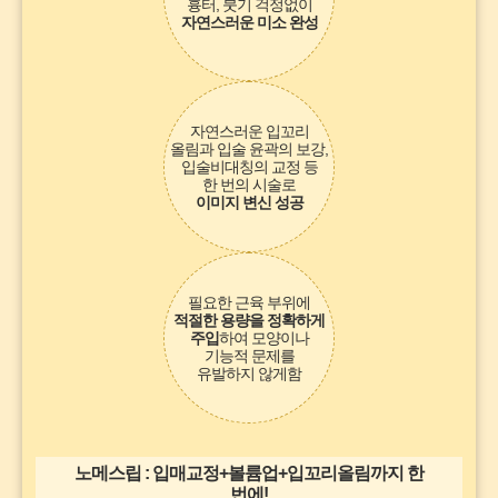
흉터, 붓기 걱정없이
자연스러운 미소 완성
자연스러운 입꼬리
올림과 입술 윤곽의 보강,
입술비대칭의 교정 등
한 번의 시술로
이미지
변신 성공
필요한 근육 부위에
적절한 용량을 정확하게
주입
하여 모양이나
기능적 문제를
유발하지 않게함
노메스립 : 입매교정+볼륨업+입꼬리올림까지 한
번에!