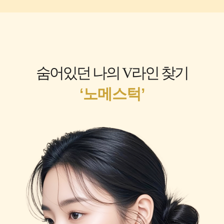
숨어있던 나의 V라인 찾기
‘노메스턱’