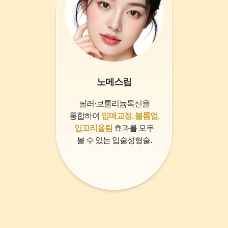
노메스립
필러·보툴리늄톡신을
통합하여
입매교정,
볼륨업,
입꼬리올림
효과를 모두
볼 수 있는 입술성형술.